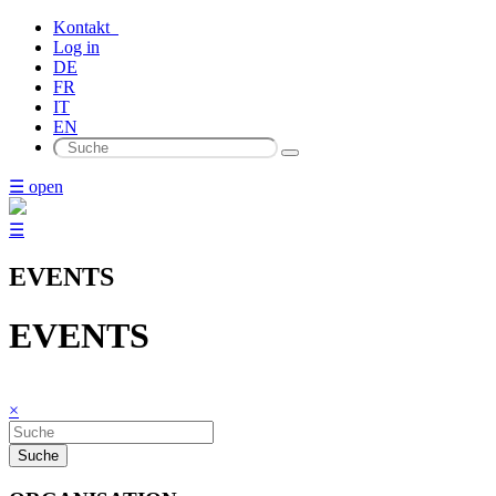
Kontakt
Log in
DE
FR
IT
EN
☰ open
☰
EVENTS
EVENTS
×
Suche