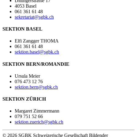
Dittingerstrasse 17
4053 Basel
061 361 61 48
sekretariat@sgbk.ch
SEKTION BASEL
Elfi Zangger THOMA
061 361 61 48
sektion.basel@sgbk.ch
SEKTION BERN/ROMANDIE
Ursula Meier
076 473 12 76
sektion.bern@sgbk.ch
SEKTION ZÜRICH
Margaret Zimmermann
079 751 52 66
sektion.zuerich@sgbk.ch
© 2026 SGBK Schweizerische Gesellschaft Bildender