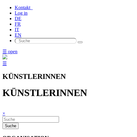
Kontakt
Log in
DE
FR
IT
EN
☰ open
☰
KÜNSTLERINNEN
KÜNSTLERINNEN
×
Suche