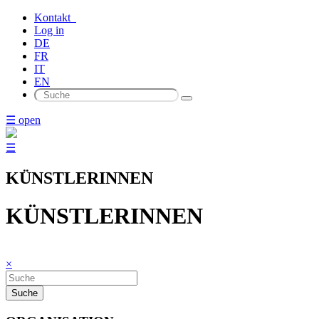
Kontakt
Log in
DE
FR
IT
EN
☰ open
☰
KÜNSTLERINNEN
KÜNSTLERINNEN
×
Suche