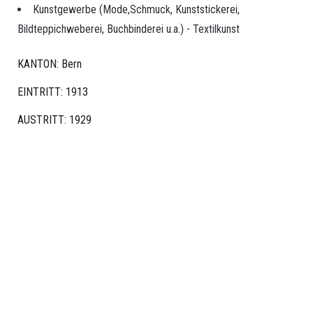
Schweiz
Kunstgewerbe (Mode,Schmuck, Kunststickerei,
Bildteppichweberei, Buchbinderei u.a.) - Textilkunst
Sektion
Basel
KANTON: Bern
Sektion
EINTRITT: 1913
Bern/Romandie
AUSTRITT: 1929
Sektion
Zürich
KÜNSTLERINNEN
Künstlerinnen
Aktivmitgliedschaft
Passivmitgliedschaft