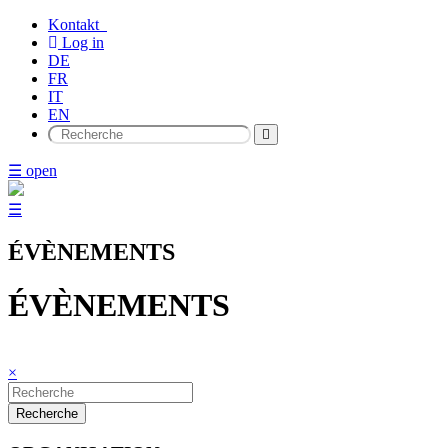
Kontakt
Log in
DE
FR
IT
EN
☰ open
☰
ÉVÈNEMENTS
ÉVÈNEMENTS
×
Recherche