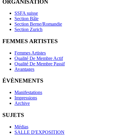
ORGANISATION
SSFA suisse
Section Bâle
Section Berne/Romandie
Section Zurich
FEMMES ARTISTES
Femmes Artistes
Qualité De Membre Actif
Qualité De Membre Passif
Avantages
ÉVÈNEMENTS
Manifestations
Impressions
Archive
SUJETS
Médias
SALLE D'EXPOSITION