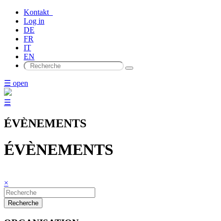
Kontakt
Log in
DE
FR
IT
EN
☰ open
☰
ÉVÈNEMENTS
ÉVÈNEMENTS
×
Recherche