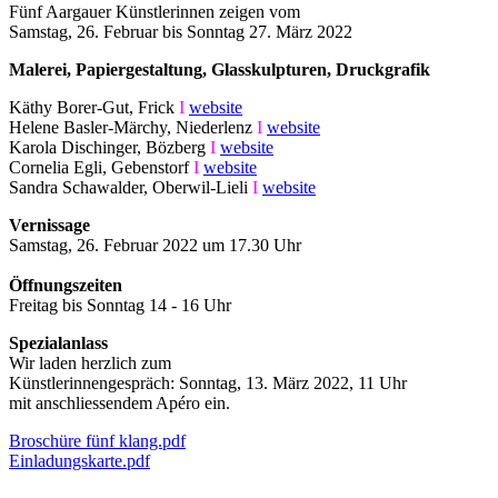
Fünf Aargauer Künstlerinnen zeigen vom
Samstag, 26. Februar bis Sonntag 27. März 2022
Malerei, Papiergestaltung, Glasskulpturen, Druckgrafik
Käthy Borer-Gut, Frick
I
website
Helene Basler-Märchy, Niederlenz
I
website
Karola Dischinger, Bözberg
I
website
Cornelia Egli, Gebenstorf
I
website
Sandra Schawalder, Oberwil-Lieli
I
website
Vernissage
Samstag, 26. Februar 2022 um 17.30 Uhr
Öffnungszeiten
Freitag bis Sonntag 14 - 16 Uhr
Spezialanlass
Wir laden herzlich zum
Künstlerinnengespräch: Sonntag, 13. März 2022, 11 Uhr
mit anschliessendem Apéro ein.
Broschüre fünf klang.pdf
Einladungskarte.pdf