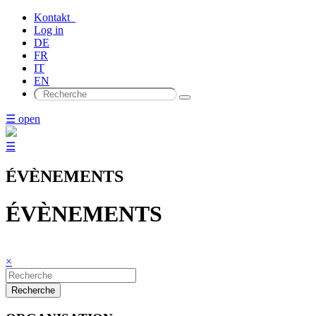
Kontakt
Log in
DE
FR
IT
EN
☰ open
☰
ÉVÈNEMENTS
ÉVÈNEMENTS
×
Recherche