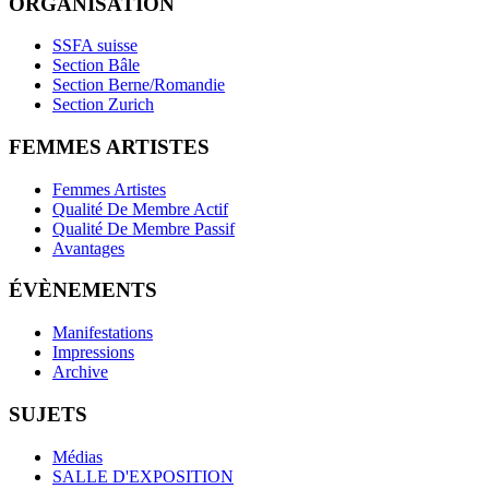
ORGANISATION
SSFA suisse
Section Bâle
Section Berne/Romandie
Section Zurich
FEMMES ARTISTES
Femmes Artistes
Qualité De Membre Actif
Qualité De Membre Passif
Avantages
ÉVÈNEMENTS
Manifestations
Impressions
Archive
SUJETS
Médias
SALLE D'EXPOSITION