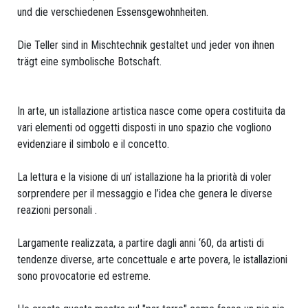
Impressions
und die verschiedenen Essensgewohnheiten.
Archive
Die Teller sind in Mischtechnik gestaltet und jeder von ihnen
trägt eine symbolische Botschaft.
SUJETS
In arte, un istallazione artistica nasce come opera costituita da
Médias
vari elementi od oggetti disposti in uno spazio che vogliono
SALLE
evidenziare il simbolo e il concetto.
D'EXPOSITION
La lettura e la visione di un’ istallazione ha la priorità di voler
BALE
sorprendere per il messaggio e l’idea che genera le diverse
reazioni personali .
ATELIERS
OUVERTS
Largamente realizzata, a partire dagli anni ‘60, da artisti di
tendenze diverse, arte concettuale e arte povera, le istallazioni
2026
sono provocatorie ed estreme.
Inscription