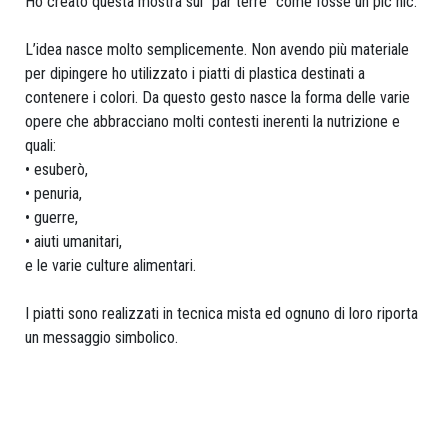
Ho creato questa mostra sul "par terre" come fosse un pic nic.
Date
L’idea nasce molto semplicemente. Non avendo più materiale
limite
per dipingere ho utilizzato i piatti di plastica destinati a
d'envoi:
contenere i colori. Da questo gesto nasce la forma delle varie
opere che abbracciano molti contesti inerenti la nutrizione e
le
quali:
31.8.
• esuberò,
• penuria,
SGBK
• guerre,
Young
• aiuti umanitari,
e le varie culture alimentari.
Publications
I piatti sono realizzati in tecnica mista ed ognuno di loro riporta
un messaggio simbolico.
POLITIQUE
FEMININE
alliance