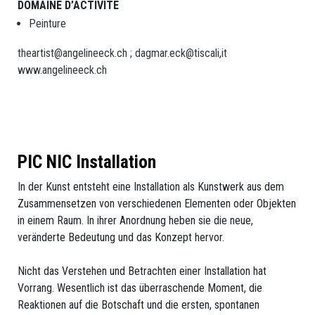
suisse
DOMAINE D’ACTIVITE
Peinture
Section
theartist@angelineeck.ch ; dagmar.eck@tiscali,it
Bâle
www.angelineeck.ch
Section
Berne/Romandie
Section
PIC NIC Installation
Zurich
In der Kunst entsteht eine Installation als Kunstwerk aus dem
Zusammensetzen von verschiedenen Elementen oder Objekten
FEMMES
in einem Raum. In ihrer Anordnung heben sie die neue,
ARTISTES
veränderte Bedeutung und das Konzept hervor.
Femmes
Nicht das Verstehen und Betrachten einer Installation hat
Vorrang. Wesentlich ist das überraschende Moment, die
Artistes
Reaktionen auf die Botschaft und die ersten, spontanen