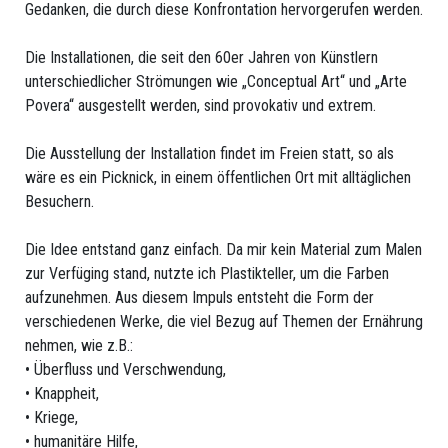
Qualité
Gedanken, die durch diese Konfrontation hervorgerufen werden.
De
Die Installationen, die seit den 60er Jahren von Künstlern
Membre
unterschiedlicher Strömungen wie „Conceptual Art“ und „Arte
Povera“ ausgestellt werden, sind provokativ und extrem.
Actif
Qualité
Die Ausstellung der Installation findet im Freien statt, so als
wäre es ein Picknick, in einem öffentlichen Ort mit alltäglichen
De
Besuchern.
Membre
Die Idee entstand ganz einfach. Da mir kein Material zum Malen
Passif
zur Verfüging stand, nutzte ich Plastikteller, um die Farben
aufzunehmen. Aus diesem Impuls entsteht die Form der
Avantages
verschiedenen Werke, die viel Bezug auf Themen der Ernährung
nehmen, wie z.B.:
• Überfluss und Verschwendung,
ÉVÈNEMENTS
• Knappheit,
• Kriege,
Manifestations
• humanitäre Hilfe,