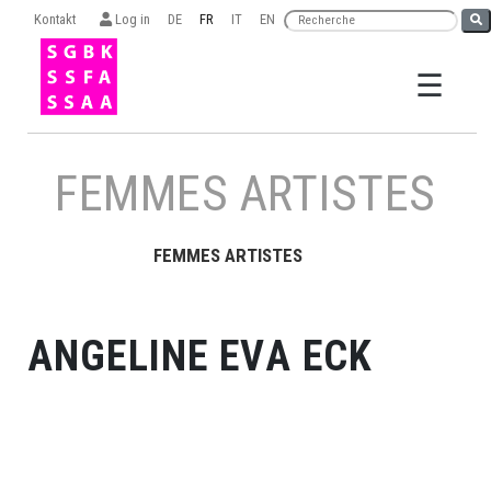
Kontakt
Log in
DE
FR
IT
EN
☰
×
FEMMES ARTISTES
FEMMES ARTISTES
Recherche
ANGELINE EVA ECK
ORGANISATION
SSFA