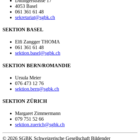
Dittingerstrasse 17
4053 Basel
061 361 61 48
sekretariat@sgbk.ch
SEKTION BASEL
Elfi Zangger THOMA
061 361 61 48
sektion.basel@sgbk.ch
SEKTION BERN/ROMANDIE
Ursula Meier
076 473 12 76
sektion.bern@sgbk.ch
SEKTION ZÜRICH
Margaret Zimmermann
079 751 52 66
sektion.zuerich@sgbk.ch
© 2026 SGBK Schweizerische Gesellschaft Bildender