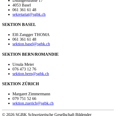
Dittingerstrasse 17
4053 Basel
061 361 61 48
sekretariat@sgbk.ch
SEKTION BASEL
Elfi Zangger THOMA
061 361 61 48
sektion.basel@sgbk.ch
SEKTION BERN/ROMANDIE
Ursula Meier
076 473 12 76
sektion.bern@sgbk.ch
SEKTION ZÜRICH
Margaret Zimmermann
079 751 52 66
sektion.zuerich@sgbk.ch
© 2026 SGBK Schweizerische Gesellschaft Bildender