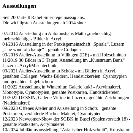
Ausstellungen
Seit 2007 stellt Rahel Suter regelmässig aus.
Die wichtigsten Ausstellungen ab 2014 sind:
07/2014 Ausstellung im Antoniushaus Mattli „mehrsichtig-
mehrschichtig“- Bilder in Acryl
04/2016 Ausstellung in der Praxisgemeinschaft „Spirala“, Luzern,
„The wind of change“ - genähte Collagen
09/2016 Atelier-Ausstellung in Villingen (DE) - mit Holzschnitten
11/2019 30 Bilder in 3 Tagen, Ausstellung im „Kunstraum Banz“
Luzern - Acryl/Mischtechnik
09/2021 Atelier-Ausstellung in Schötz - mit Bildern in Acryl,
genähten Collagen, Wachs-Bildern, Handstickereien, Cyanotypien
und genähten Tagebüchern
11/2022 Ausstellung in Winterthur, Galerie kuk! - Acrylmalerei,
Monotypie, Cyanotypien, genähte Postkarten, Handstickereien
11/2022 DESSIN, Galerie Vitrine in Luzern - genähte Zeichnungen
(Nadelmalerei)
09/2023 Offenes Atelier und Ausstellung in Schötz - genähte
Postkarten, veränderte Bücher, Malerei, Cyanotypien
12/2023 Newcomer-Show der SGBK in Basel (Spalenvorstadt 18) -
genähte Postkarten, Acrylmalerei
10/2024 Jubiläumsausstellung "Asiatischer Holzschnitt", Kunstraum