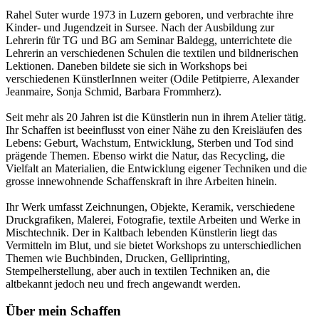
Rahel Suter wurde 1973 in Luzern geboren, und verbrachte ihre
Kinder- und Jugendzeit in Sursee. Nach der Ausbildung zur
Lehrerin für TG und BG am Seminar Baldegg, unterrichtete die
Lehrerin an verschiedenen Schulen die textilen und bildnerischen
Lektionen. Daneben bildete sie sich in Workshops bei
verschiedenen KünstlerInnen weiter (Odile Petitpierre, Alexander
Jeanmaire, Sonja Schmid, Barbara Frommherz).
Seit mehr als 20 Jahren ist die Künstlerin nun in ihrem Atelier tätig.
Ihr Schaffen ist beeinflusst von einer Nähe zu den Kreisläufen des
Lebens: Geburt, Wachstum, Entwicklung, Sterben und Tod sind
prägende Themen. Ebenso wirkt die Natur, das Recycling, die
Vielfalt an Materialien, die Entwicklung eigener Techniken und die
grosse innewohnende Schaffenskraft in ihre Arbeiten hinein.
Ihr Werk umfasst Zeichnungen, Objekte, Keramik, verschiedene
Druckgrafiken, Malerei, Fotografie, textile Arbeiten und Werke in
Mischtechnik. Der in Kaltbach lebenden Künstlerin liegt das
Vermitteln im Blut, und sie bietet Workshops zu unterschiedlichen
Themen wie Buchbinden, Drucken, Gelliprinting,
Stempelherstellung, aber auch in textilen Techniken an, die
altbekannt jedoch neu und frech angewandt werden.
Über mein Schaffen