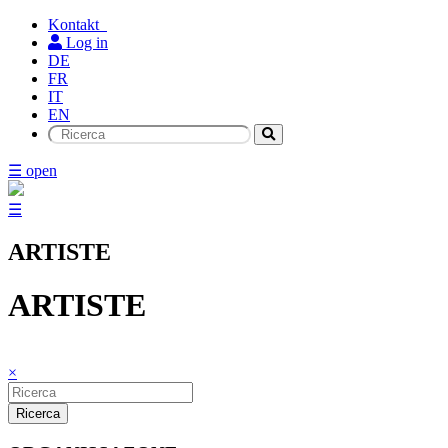
Kontakt
Log in
DE
FR
IT
EN
☰ open
☰
ARTISTE
ARTISTE
×
Ricerca