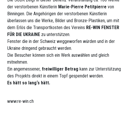
Attiva
der verstorbenen Künstlerin
Marie-Pierre Petitpierre
von
Binningen. Die Angehörigen der verstorbenen Künstlerin
Affiliazione
überlassen uns die Werke, Bilder und Bronze-Plastiken, um mit
Passiva
dem Erlös die Transportkosten des Vereins
RE-WIN
FENSTER
FÜR DIE UKRAINE
zu unterstützen.
Vantaggi
Fenster die in der Schweiz weggeworfen würden und in der
Ukraine dringend gebraucht werden.
Die Besucher können sich ein Werk auswählen und gleich
EVENTI
mitnehmen.
Ein angemessener,
freiwilliger Betrag
kann zur Unterstützung
Eventi
des Projekts direkt in einem Topf gespendet werden.
Impressioni
Es hätt so lang‘s hätt.
Archivio
www.re-win.ch
SOGGETTI
Media