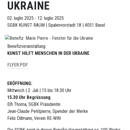
SSAA
UKRAINE
SVIZZERA
02. luglio 2025 - 12. luglio 2025
Sektione
SGBK KUNST RAUM | Spalenvorstadt 18 | 4051 Basel
Basilea
Sektione
Benefizveranstaltung:
KUNST HILFT MENSCHEN IN DER UKRAINE
Berna/Romandia
FLYER.PDF
Sezione
Zurigo
ERÖFFNUNG:
Mittwoch | 2. Juli |
15 bis 18.30 Uhr
15.30 Uhr Begrüssung
ARTISTE
Elfi Thoma, SGBK Präsidentin
Jean-Claude Petitpierre, Spender der Werke
Artiste
Felix Dillmann, Verein RE-WIN
Affiliazione
Die SGBK zeigt in dieser Benefiz-Veranstaltung ca. 100 Werke