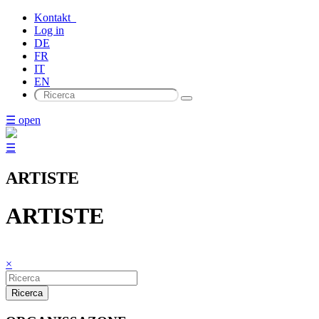
Kontakt
Log in
DE
FR
IT
EN
☰ open
☰
ARTISTE
ARTISTE
×
Ricerca