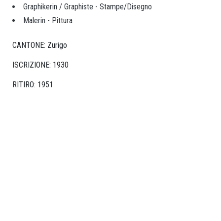
SSAA
Graphikerin / Graphiste - Stampe/Disegno
Malerin - Pittura
SVIZZERA
Sektione
CANTONE: Zurigo
Basilea
ISCRIZIONE: 1930
Sektione
RITIRO: 1951
Berna/Romandia
Sezione
Zurigo
ARTISTE
Artiste
Affiliazione