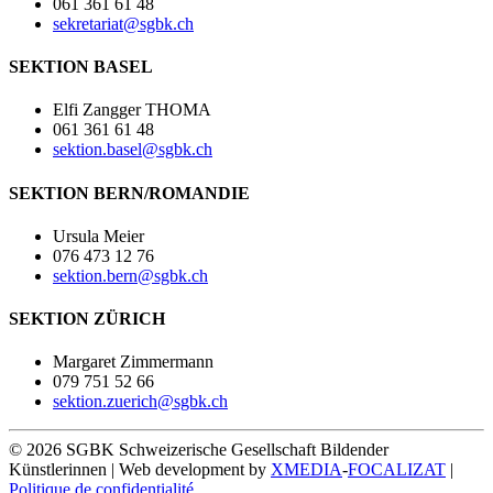
061 361 61 48
sekretariat@sgbk.ch
SEKTION BASEL
Elfi Zangger THOMA
061 361 61 48
sektion.basel@sgbk.ch
SEKTION BERN/ROMANDIE
Ursula Meier
076 473 12 76
sektion.bern@sgbk.ch
SEKTION ZÜRICH
Margaret Zimmermann
079 751 52 66
sektion.zuerich@sgbk.ch
© 2026 SGBK Schweizerische Gesellschaft Bildender
Künstlerinnen | Web development by
XMEDIA
-
FOCALIZAT
|
Politique de confidentialité