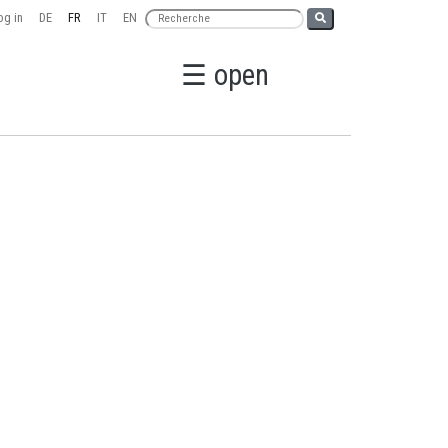
g in
DE
FR
IT
EN
☰ open
S