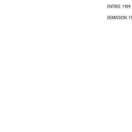
suisse
ENTREE: 1909
Section
DEMISSION: 1
Bâle
Section
Berne/Romandie
Section
Zurich
FEMMES
ARTISTES
Femmes
Artistes