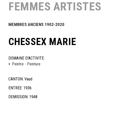
Section
FEMMES ARTISTES
Zurich
FEMMES
MEMBRES ANCIENS 1902-2020
ARTISTES
CHESSEX MARIE
Femmes
Artistes
Qualité
DOMAINE D’ACTIVITE:
De
Peintre - Peinture
Membre
Actif
CANTON: Vaud
Qualité
ENTREE: 1936
De
DEMISSION: 1948
Membre
Passif
Avantages