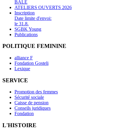
BALE
ATELIERS OUVERTS 2026
Inscription
Date limite d'envoi:
le 31.8.
SGBK Young
Publications
POLITIQUE FEMININE
alliance F
Fondation Gosteli
Lexique
SERVICE
Promotion des femmes
Sécurité sociale
Caisse de pension
Conseils juridiques
Fondation
L'HISTOIRE