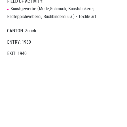
FIELD OF ACTIVITY:
Switzerland
Kunstgewerbe (Mode,Schmuck, Kunststickerei,
Sektion
Bildteppichweberei, Buchbinderei u.a.) - Textile art
Basel
CANTON: Zurich
Sektion
ENTRY: 1930
Bern/Romandie
EXIT: 1940
Sektion
Zürich
FEMALE
ARTISTS
Female
Artists