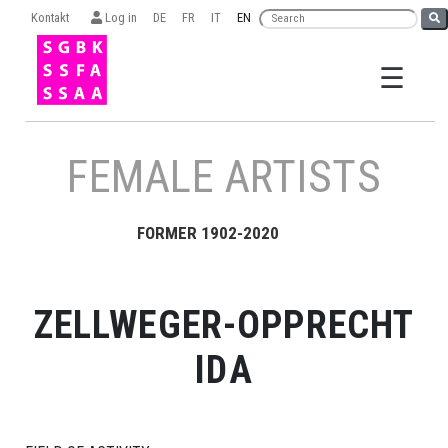
Kontakt
Log in
DE
FR
IT
EN
☰
×
FEMALE ARTISTS
FORMER 1902-2020
Search
ZELLWEGER-OPPRECHT
IDA
Organisation
SGBK