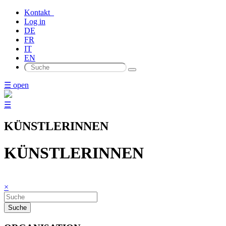
Kontakt
Log in
DE
FR
IT
EN
☰ open
☰
KÜNSTLERINNEN
KÜNSTLERINNEN
×
Suche