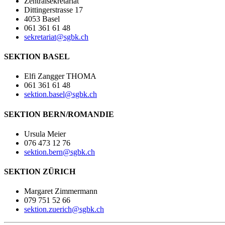
Zentralsekretariat
Dittingerstrasse 17
4053 Basel
061 361 61 48
sekretariat@sgbk.ch
SEKTION BASEL
Elfi Zangger THOMA
061 361 61 48
sektion.basel@sgbk.ch
SEKTION BERN/ROMANDIE
Ursula Meier
076 473 12 76
sektion.bern@sgbk.ch
SEKTION ZÜRICH
Margaret Zimmermann
079 751 52 66
sektion.zuerich@sgbk.ch