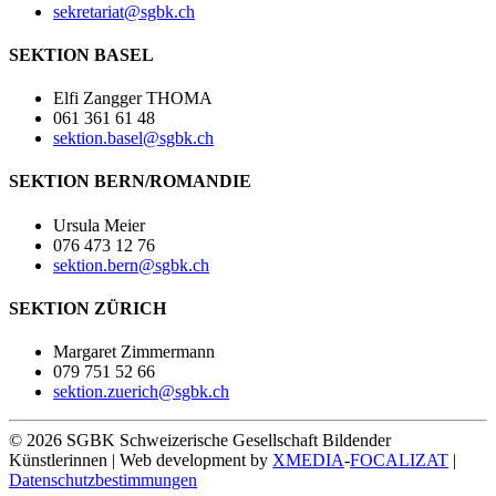
sekretariat@sgbk.ch
SEKTION BASEL
Elfi Zangger THOMA
061 361 61 48
sektion.basel@sgbk.ch
SEKTION BERN/ROMANDIE
Ursula Meier
076 473 12 76
sektion.bern@sgbk.ch
SEKTION ZÜRICH
Margaret Zimmermann
079 751 52 66
sektion.zuerich@sgbk.ch
© 2026 SGBK Schweizerische Gesellschaft Bildender
Künstlerinnen | Web development by
XMEDIA
-
FOCALIZAT
|
Datenschutzbestimmungen