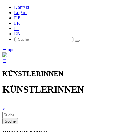
Kontakt
Log in
DE
FR
IT
EN
☰ open
☰
KÜNSTLERINNEN
KÜNSTLERINNEN
×
Suche